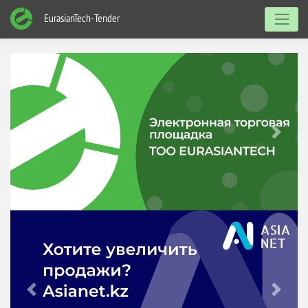
EurasianTech-Tender
Previous
Next
Previous
Next