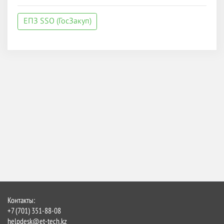
ЕПЗ SSO (ГосЗакуп)
Контакты:
+7 (701) 351-88-08
helpdesk@et-tech.kz