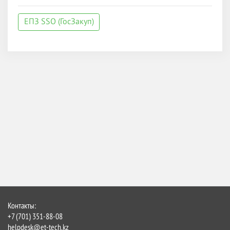
ЕПЗ SSO (ГосЗакуп)
Контакты:
+7 (701) 351-88-08
helpdesk@et-tech.kz