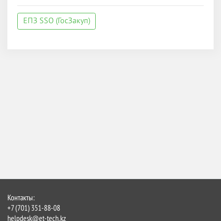
ЕПЗ SSO (ГосЗакуп)
Контакты:
+7 (701) 351-88-08
helpdesk@et-tech.kz